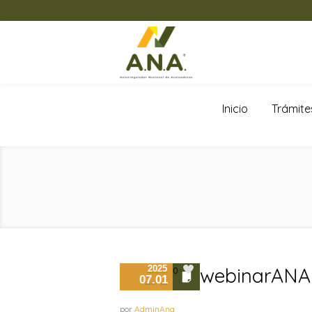
Inicio
Trámite
2025
webinarANA | 
0
07.01
por
AdminAna